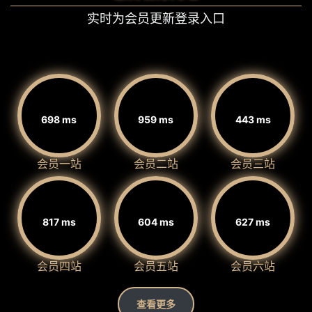
实时为会员更新登录入口
698 ms
959 ms
443 ms
会员一站
会员二站
会员三站
817 ms
604 ms
627 ms
会员四站
会员五站
会员六站
查看更多