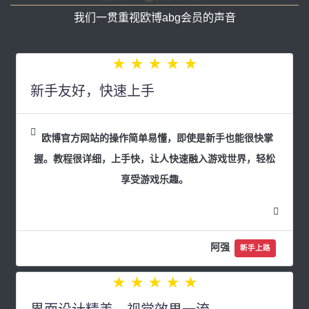
我们一贯重视欧博abg会员的声音
★
★
★
★
★
新手友好，快速上手
欧博官方网站的操作简单易懂，即使是新手也能很快掌
握。教程很详细，上手快，让人快速融入游戏世界，轻松
享受游戏乐趣。
阿强
新手上路
★
★
★
★
★