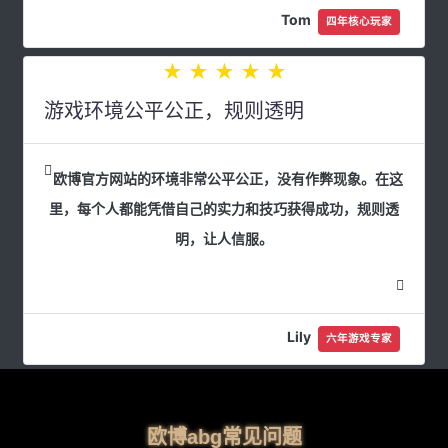
Tom
四年核心玩家
★
★
★
★
★
游戏环境公平公正，规则透明
欧博官方网站的环境非常公平公正，没有作弊现象。在这
里，每个人都能凭借自己的实力和技巧获得成功，规则透
明，让人信服。
Lily
六年游戏专家
欧博abg常见问题