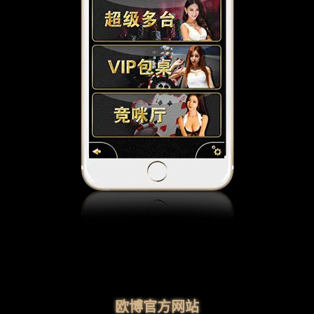
欧博官方网站