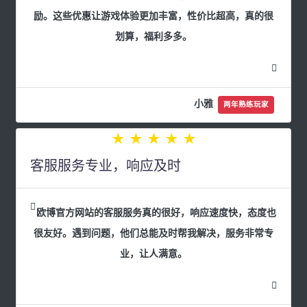
励。这些优惠让游戏体验更加丰富，性价比超高，真的很
划算，福利多多。
小雅
两年熟练玩家
★
★
★
★
★
客服服务专业，响应及时
欧博官方网站的客服服务真的很好，响应速度快，态度也
很友好。遇到问题，他们总能及时帮我解决，服务非常专
业，让人满意。