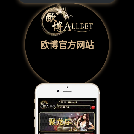
欧博官方网站